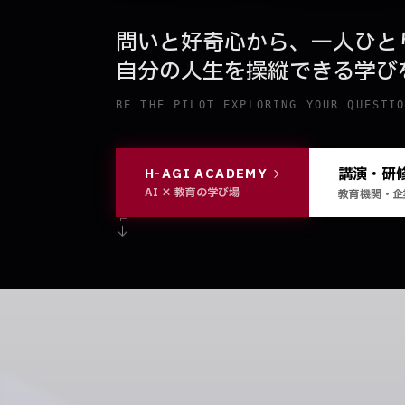
問いと好奇心から、一人ひと
自分の人生を操縦できる学び
BE THE PILOT EXPLORING YOUR QUESTI
講演・研
H-AGI ACADEMY
SCROLL
AI × 教育の学び場
教育機関・企