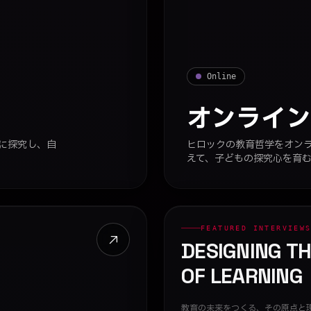
Online
オンライ
に探究し、自
ヒロックの教育哲学をオン
えて、子どもの探究心を育
FEATURED INTERVIEW
DESIGNING T
OF LEARNING
教育の未来をつくる、その原点と