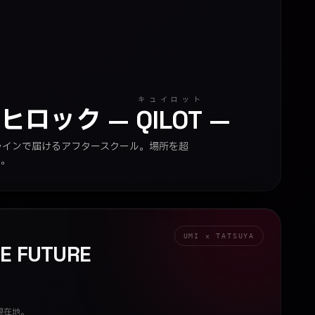
キュイロット
ンヒロック
—
QILOT
—
ラインで届けるアフタースクール。場所を超
む。
S
UMI × TATSUYA
HE FUTURE
現在地。