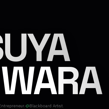
達也（
SUYA
IWARA
Entrepreneur.
Blackboard Artist.