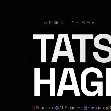
萩原達也 · たっちゃん
萩原
TAT
HAG
Educator.
AI Engineer.
Musician.