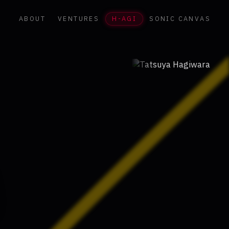
ABOUT
VENTURES
H-AGI
SONIC CANVAS
たっち