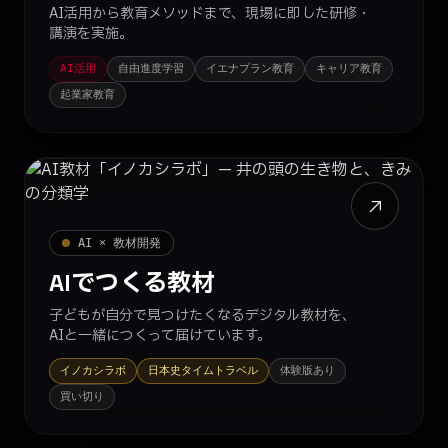
AI活用から教育メソッドまで、現場に即した研修・
講演を実施。
AI活用
自由進度学習
イエナプラン教育
キャリア教育
起業家教育
AI × 教材開発
AIでつくる教材
子どもが自分で見つけたくなるデジタル教材を、
AIと一緒につくって届けています。
イノカシラボ
日本史タイムトラベル
体験版あり
買い切り