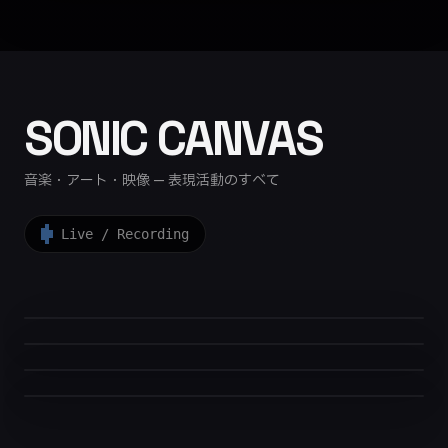
SONIC CANVAS
音楽・アート・映像 — 表現活動のすべて
Live / Recording
演奏家
作曲家＆編曲家
ピアノ、鍵盤ハーモニカ、キーボード。ライブ・
セッション活動。