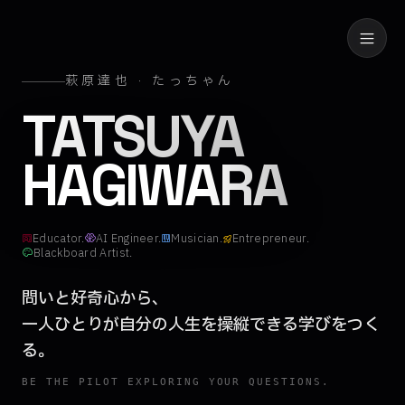
萩原達也 · たっちゃん
萩原達也（たっ
TATSUYA
HAGIWARA
Educator.
AI Engineer.
Musician.
Entrepreneur.
Blackboard Artist.
問いと好奇心から、
一人ひとりが
自分の人生を操縦できる学びをつく
る。
BE THE PILOT EXPLORING YOUR QUESTIONS.