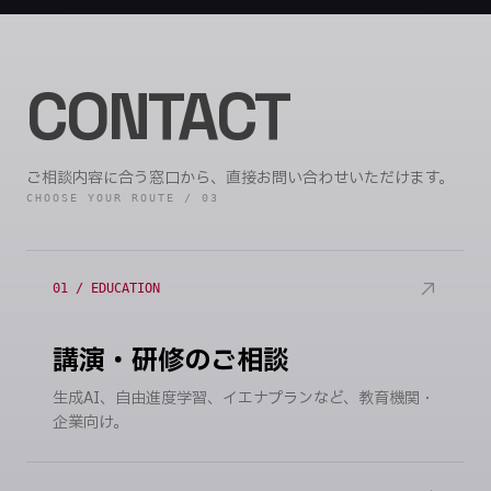
黒板アーティスト
オリジナル楽曲の作曲・編曲。
ビデオ＆フォト
合唱やバンドアレンジも手がける。
チョークアート。
教室を作品空間に変える黒板アート。
MV制作、家族写真、イベント撮影。
映像と写真で物語を紡ぐ。
CONTACT
ご相談内容に合う窓口から、直接お問い合わせいただけます。
CHOOSE YOUR ROUTE / 03
01 / EDUCATION
講演・研修のご相談
生成AI、自由進度学習、イエナプランなど、教育機関・
企業向け。