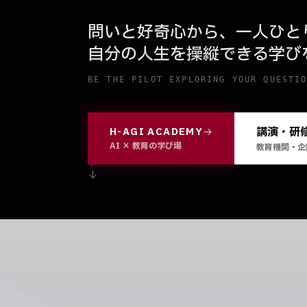
問いと好奇心から、一人ひと
自分の人生を操縦できる学び
BE THE PILOT EXPLORING YOUR QUESTI
講演・研
H-AGI ACADEMY
SCROLL
AI × 教育の学び場
教育機関・企