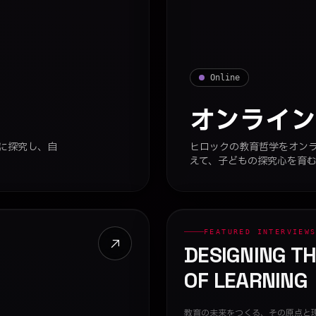
Online
オンライ
に探究し、自
ヒロックの教育哲学をオン
えて、子どもの探究心を育
FEATURED INTERVIEW
DESIGNING T
OF LEARNING
教育の未来をつくる、その原点と