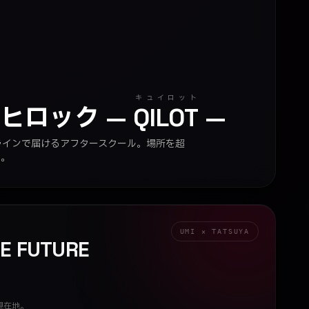
キュイロット
ンヒロック
—
QILOT
—
ラインで届けるアフタースクール。場所を超
む。
S
UMI × TATSUYA
HE FUTURE
現在地。