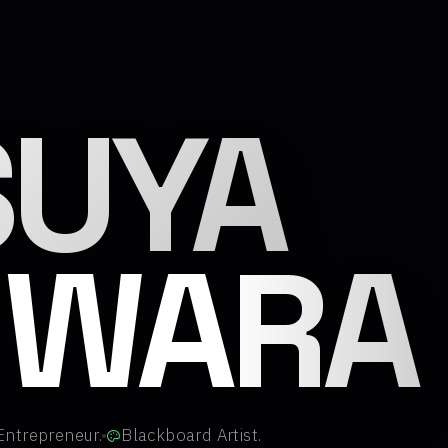
達也（
SUYA
IWARA
Entrepreneur.
Blackboard Artist.