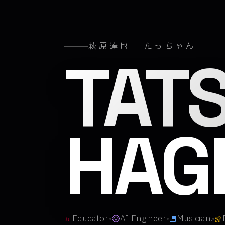
萩原達也 · たっちゃん
萩原
TAT
HAG
Educator.
AI Engineer.
Musician.