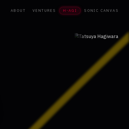
ABOUT
VENTURES
H-AGI
SONIC CANVAS
たっち