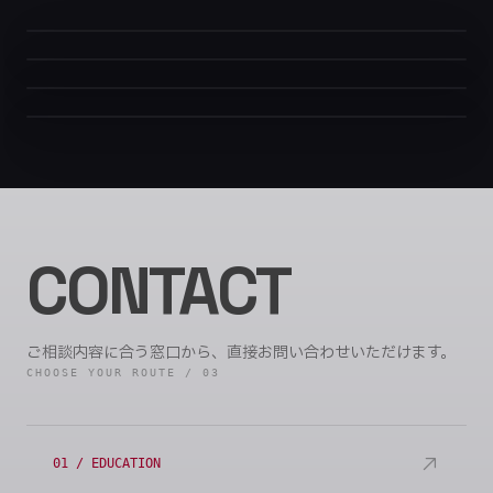
演奏家
作曲家＆編曲家
ピアノ、鍵盤ハーモニカ、キーボード。ライブ・
黒板アーティスト
セッション活動。
オリジナル楽曲の作曲・編曲。
ビデオ＆フォト
合唱やバンドアレンジも手がける。
チョークアート。
教室を作品空間に変える黒板アート。
MV制作、ドキュメンタリー撮影。
映像で物語を紡ぐ。
CONTACT
ご相談内容に合う窓口から、直接お問い合わせいただけます。
CHOOSE YOUR ROUTE / 03
01 / EDUCATION