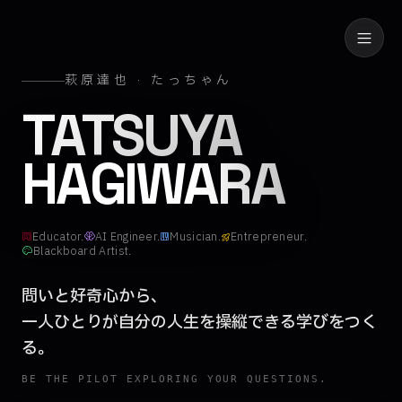
萩原達也 · たっちゃん
萩原達也（たっ
TATSUYA
HAGIWARA
Educator.
AI Engineer.
Musician.
Entrepreneur.
Blackboard Artist.
問いと好奇心から、
一人ひとりが
自分の人生を操縦できる学びをつく
る。
BE THE PILOT EXPLORING YOUR QUESTIONS.