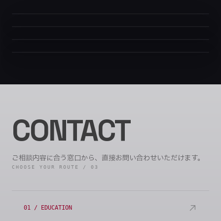
演奏家
作曲家＆編曲家
ピアノ、鍵盤ハーモニカ、キーボード。ライブ・
黒板アーティスト
セッション活動。
オリジナル楽曲の作曲・編曲。
ビデオ＆フォト
合唱やバンドアレンジも手がける。
チョークアート。
教室を作品空間に変える黒板アート。
MV制作、ドキュメンタリー撮影。
映像で物語を紡ぐ。
CONTACT
ご相談内容に合う窓口から、直接お問い合わせいただけます。
CHOOSE YOUR ROUTE / 03
01 / EDUCATION