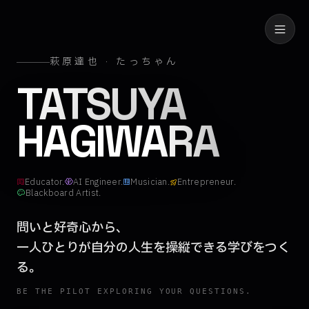
萩原達也 · たっちゃん
萩原達也（たっ
TATSUYA
HAGIWARA
Educator.
AI Engineer.
Musician.
Entrepreneur.
Blackboard Artist.
問いと好奇心から、
一人ひとりが
自分の人生を操縦できる学びをつく
る。
BE THE PILOT EXPLORING YOUR QUESTIONS.